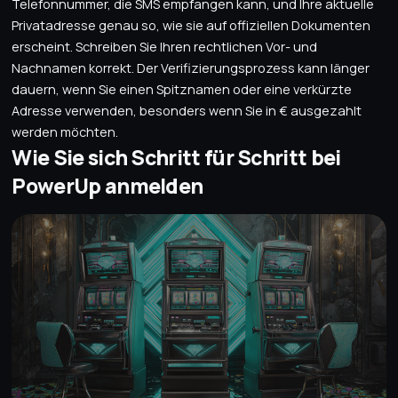
Telefonnummer, die SMS empfangen kann, und Ihre aktuelle
Privatadresse genau so, wie sie auf offiziellen Dokumenten
erscheint. Schreiben Sie Ihren rechtlichen Vor- und
Nachnamen korrekt. Der Verifizierungsprozess kann länger
dauern, wenn Sie einen Spitznamen oder eine verkürzte
Adresse verwenden, besonders wenn Sie in € ausgezahlt
werden möchten.
Wie Sie sich Schritt für Schritt bei
PowerUp anmelden