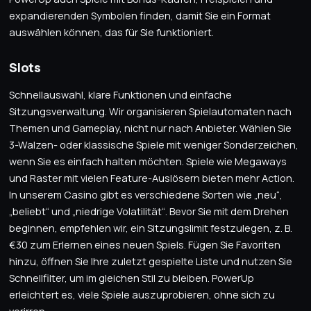
expandierenden Symbolen finden, damit Sie ein Format
auswählen können, das für Sie funktioniert.
Slots
Schnellauswahl, klare Funktionen und einfache
Sitzungsverwaltung. Wir organisieren Spielautomaten nach
Themen und Gameplay, nicht nur nach Anbieter. Wählen Sie
3-Walzen- oder klassische Spiele mit weniger Sonderzeichen,
wenn Sie es einfach halten möchten. Spiele wie Megaways
und Raster mit vielen Feature-Auslösern bieten mehr Action.
In unserem Casino gibt es verschiedene Sorten wie „neu“,
„beliebt“ und „niedrige Volatilität“. Bevor Sie mit dem Drehen
beginnen, empfehlen wir, ein Sitzungslimit festzulegen, z. B.
€30 zum Erlernen eines neuen Spiels. Fügen Sie Favoriten
hinzu, öffnen Sie Ihre zuletzt gespielte Liste und nutzen Sie
Schnellfilter, um im gleichen Stil zu bleiben. PowerUp
erleichtert es, viele Spiele auszuprobieren, ohne sich zu