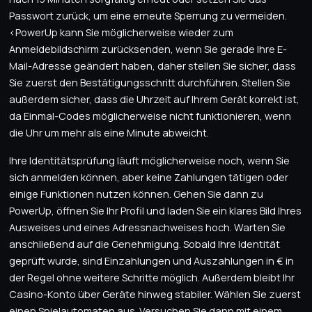
Passwort zurück, um eine erneute Sperrung zu vermeiden.
<PowerUp kann Sie möglicherweise wieder zum
Anmeldebildschirm zurücksenden, wenn Sie gerade Ihre E-
Mail-Adresse geändert haben, daher stellen Sie sicher, dass
Sie zuerst den Bestätigungsschritt durchführen. Stellen Sie
außerdem sicher, dass die Uhrzeit auf Ihrem Gerät korrekt ist,
da Einmal-Codes möglicherweise nicht funktionieren, wenn
die Uhr um mehr als eine Minute abweicht.
Ihre Identitätsprüfung läuft möglicherweise noch, wenn Sie
sich anmelden können, aber keine Zahlungen tätigen oder
einige Funktionen nutzen können. Gehen Sie dann zu
PowerUp, öffnen Sie Ihr Profil und laden Sie ein klares Bild Ihres
Ausweises und eines Adressnachweises hoch. Warten Sie
anschließend auf die Genehmigung. Sobald Ihre Identität
geprüft wurde, sind Einzahlungen und Auszahlungen in € in
der Regel ohne weitere Schritte möglich. Außerdem bleibt Ihr
Casino-Konto über Geräte hinweg stabiler. Wählen Sie zuerst
einen Spielautomaten aus. Versuchen Sie dann mit einem