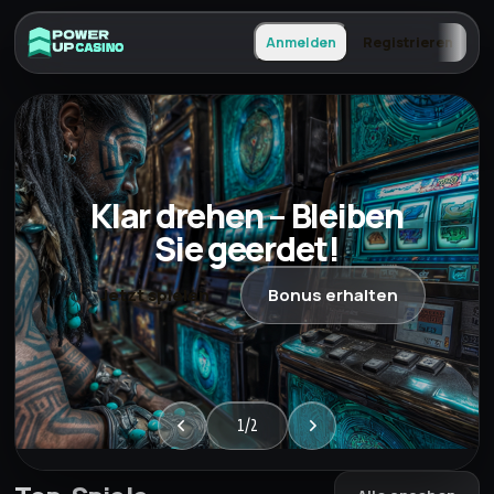
Anmelden
Registrieren
Klar drehen – Bleiben
Sie geerdet!
Jetzt spielen
Bonus erhalten
1/2