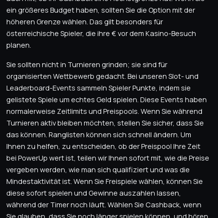
ein größeres Budget haben, sollten Sie die Option mit der
höheren Grenze wählen. Das gilt besonders für
österreichische Spieler, die ihre € vor dem Kasino-Besuch
planen.
Sie sollten nicht in Turnieren grinden; sie sind für
organisierten Wettbewerb gedacht. Bei unseren Slot- und
Leaderboard-Events sammeln Spieler Punkte, indem sie
gelistete Spiele um echtes Geld spielen. Diese Events haben
normalerweise Zeitlimits und Preispools. Wenn Sie während
Turnieren aktiv bleiben möchten, stellen Sie sicher, dass Sie
das können. Ranglisten können sich schnell ändern. Um
Ihnen zu helfen, zu entscheiden, ob der Preispool Ihre Zeit
bei PowerUp wert ist, teilen wir Ihnen sofort mit, wie die Preise
vergeben werden, wie man sich qualifiziert und was die
Mindestaktivität ist. Wenn Sie Freispiele wählen, können Sie
diese sofort spielen und Gewinne auszahlen lassen,
während der Timer noch läuft. Wählen Sie Cashback, wenn
Sie glauben, dass Sie noch länger spielen können, und hören