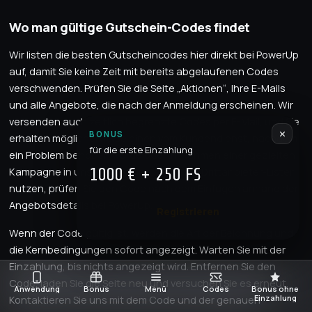
Wo man gültige Gutschein-Codes findet
Wir listen die besten Gutscheincodes hier direkt bei PowerUp
auf, damit Sie keine Zeit mit bereits abgelaufenen Codes
verschwenden. Prüfen Sie die Seite „Aktionen“, Ihre E-Mails
und alle Angebote, die nach der Anmeldung erscheinen. Wir
versenden auch zeitlich begrenzte Codes per E-Mail, und Sie
BONUS
erhalten möglicherweise einen vom Kundendienst, nachdem
für die erste Einzahlung
ein Problem behoben wurde oder im Rahmen einer gezielten
1000 € + 250 FS
Kampagne in unserem Kasino. Wenn Sie Drittanbieter-Listen
nutzen, prüfen Sie den Code nach dem Einfügen anhand der
Angebotsdetails bei PowerUp.
Registrieren
Wenn der Code gültig ist, werden die Art der Belohnung und
die Kernbedingungen sofort angezeigt. Warten Sie mit der
Einzahlung, bis nichts angezeigt wird. Entfernen Sie den
Code, laden Sie die Seite neu und versuchen Sie es erneut.
Anwendung
Bonus
Menü
Codes
Bonus ohne
Einzahlung
Kontaktieren Sie uns mit dem Code und der genauen