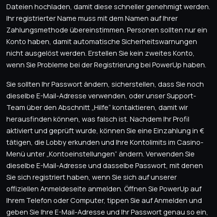
Dateien hochladen, damit diese schneller genehmigt werden.
Ihr registrierter Name muss mit dem Namen auf Ihrer
Zahlungsmethode übereinstimmen. Personen sollten nur ein
Konto haben, damit automatische Sicherheitswarnungen
nicht ausgelöst werden. Erstellen Sie kein zweites Konto,
wenn Sie Probleme bei der Registrierung bei PowerUp haben.
Sie sollten Ihr Passwort ändern, sicherstellen, dass Sie noch
dieselbe E-Mail-Adresse verwenden, oder unser Support-
Team über den Abschnitt „Hilfe“ kontaktieren, damit wir
herausfinden können, was falsch ist. Nachdem Ihr Profil
aktiviert und geprüft wurde, können Sie eine Einzahlung in €
tätigen, die Lobby erkunden und Ihre Kontolimits im Casino-
Menü unter „Kontoeinstellungen“ ändern. Verwenden Sie
dieselbe E-Mail-Adresse und dasselbe Passwort, mit denen
Sie sich registriert haben, wenn Sie sich auf unserer
offiziellen Anmeldeseite anmelden. Öffnen Sie PowerUp auf
Ihrem Telefon oder Computer, tippen Sie auf Anmelden und
geben Sie Ihre E-Mail-Adresse und Ihr Passwort genau so ein,